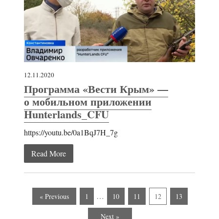
12.11.2020
Программа «Вести Крым» —
о мобильном приложении
Hunterlands_CFU
https://youtu.be/0a1BqJ7H_7g
Read More
…
« Previous
1
10
11
12
13
Next »