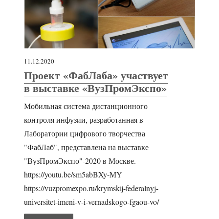
11.12.2020
Проект «ФабЛаба» участвует
в выставке «ВузПромЭкспо»
Мобильная система дистанционного
контроля инфузии, разработанная в
Лаборатории цифрового творчества
"ФабЛаб", представлена на выставке
"ВузПромЭкспо"-2020 в Москве.
https://youtu.be/sm5abBXy-MY
https://vuzpromexpo.ru/krymskij-federalnyj-
universitet-imeni-v-i-vernadskogo-fgaou-vo/