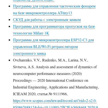
Программа для управления тактическим фонарем
на базе микроконтроллера ATtiny13
СКУД для работы с электронным замком
Программа для программатора пропусков на базе
технологии Mifare 1K
Программа для микроконтроллера ESP32-C3 для
управления BLE/Wi-Fi ретранслятором
электронного замка
Ovcharenko, V.V., Rudenko, M.A., Larina, N.V.,
Sivtseva, A.S. Analysis and assessment of dynamics of
neurocomputer performance measures (2020)
Proceedings — 2020 International Conference on
Industrial Engineering, Applications and Manufacturing,
ICIEAM 2020, статья № 9111966,
https://www.scopus.com/inward/record.uri?eid=2-s2.0-
85086768812&doi=10.1109%2fICIEAM48468.2020.9