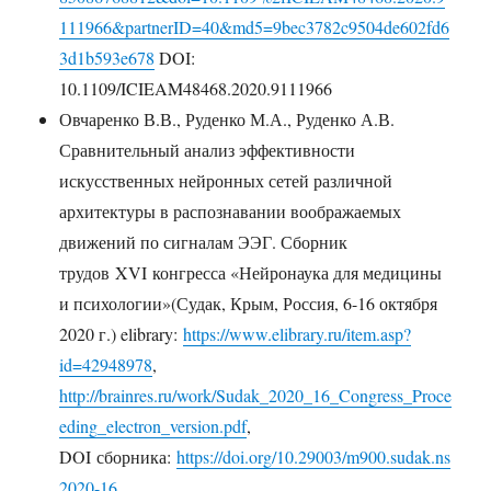
111966&partnerID=40&md5=9bec3782c9504de602fd6
3d1b593e678
DOI:
10.1109/ICIEAM48468.2020.9111966
Овчаренко В.В., Руденко М.А., Руденко А.В.
Сравнительный анализ эффективности
искусственных нейронных сетей различной
архитектуры в распознавании воображаемых
движений по сигналам ЭЭГ. Сборник
трудов XVI конгресса «Нейронаука для медицины
и психологии»(Судак, Крым, Россия, 6-16 октября
2020 г.) elibrary:
https://www.elibrary.ru/item.asp?
id=42948978
,
http://brainres.ru/work/Sudak_2020_16_Congress_Proce
eding_electron_version.pdf
,
DOI сборника:
https://doi.org/10.29003/m900.sudak.ns
2020-16