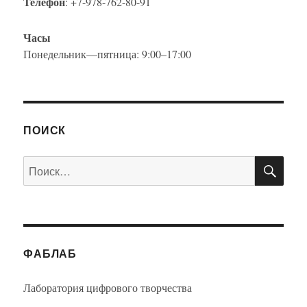
Телефон
: +7-978-762-80-91
Часы
Понедельник—пятница: 9:00–17:00
ПОИСК
ПО
Искать:
ФАБЛАБ
Лаборатория цифрового творчества