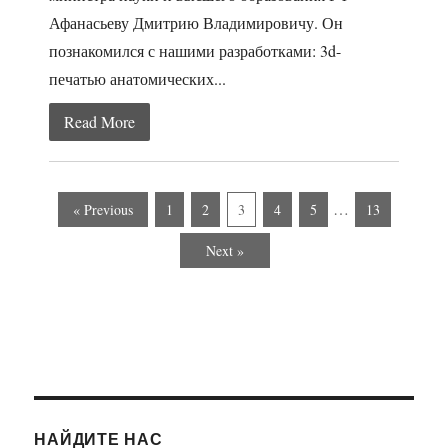
Афанасьеву Дмитрию Владимировичу. Он
познакомился с нашими разработками: 3d-
печатью анатомических...
Read More
…
« Previous
1
2
3
4
5
13
Next »
НАЙДИТЕ НАС