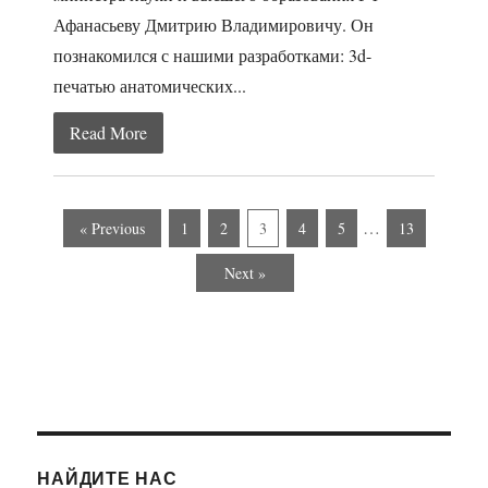
Афанасьеву Дмитрию Владимировичу. Он
познакомился с нашими разработками: 3d-
печатью анатомических...
Read More
…
« Previous
1
2
3
4
5
13
Next »
НАЙДИТЕ НАС