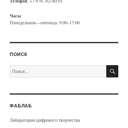
Телефон
: +7-978-762-80-91
Часы
Понедельник—пятница: 9:00–17:00
ПОИСК
ПО
Искать:
ФАБЛАБ
Лаборатория цифрового творчества