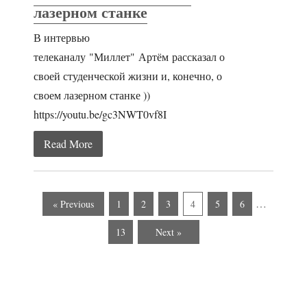
лазерном станке
В интервью
телеканалу "Миллет" Артём рассказал о
своей студенческой жизни и, конечно, о
своем лазерном станке ))
https://youtu.be/gc3NWT0vf8I
Read More
…
« Previous
1
2
3
4
5
6
13
Next »