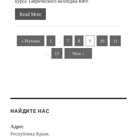
курса Таврического колледжа КФУ.
Read More
…
« Previous
1
7
8
9
10
11
…
13
Next »
НАЙДИТЕ НАС
Адрес
Республика Крым,