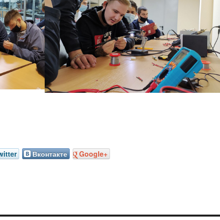
witter
Вконтакте
Google+