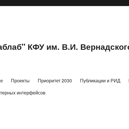
блаб" КФУ им. В.И. Вернадског
ие
Проекты
Приоритет 2030
Публикации и РИД
ютерных интерфейсов