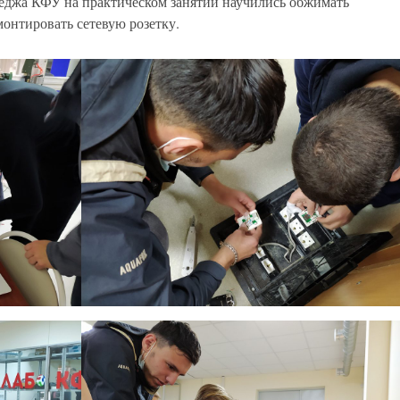
еджа КФУ на практическом занятии научились обжимать
монтировать сетевую розетку.