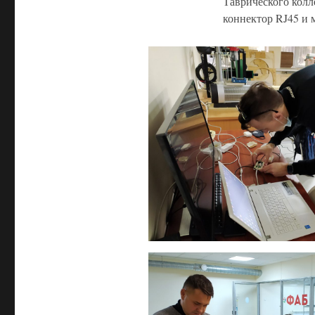
Таврического колл
коннектор RJ45 и 