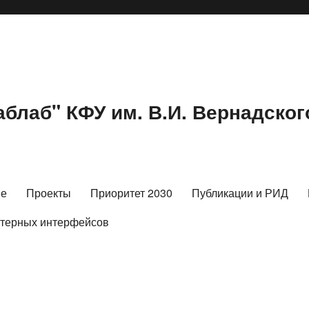
блаб" КФУ им. В.И. Вернадског
ие
Проекты
Приоритет 2030
Публикации и РИД
ютерных интерфейсов