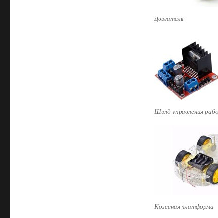
Двигатели
Шилд управления раб
Колесная платформа