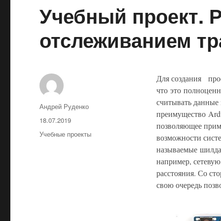
Учебный проект. Р
отслеживанием тр
Для создания про
что это полноценн
считывать данные 
Автор
Андрей Руденко
преимущество Ard
Опубликовано
18.07.2019
позволяющее прим
Рубрики
Учебные проекты
возможности сист
называемые шилдам
например, сетевую
расстояния. Со ст
свою очередь позв